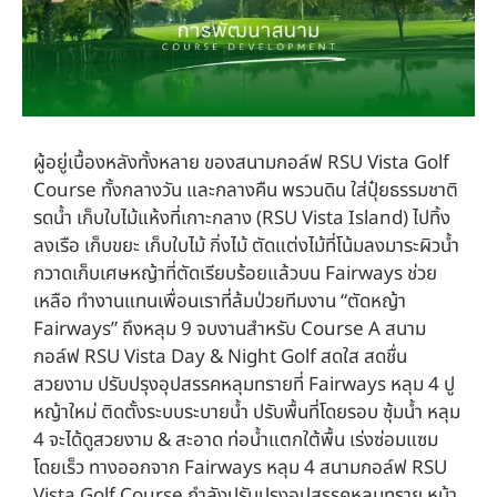
ผู้อยู่เบื้องหลังทั้งหลาย ของสนามกอล์ฟ RSU Vista Golf
Course ทั้งกลางวัน และกลางคืน พรวนดิน ใส่ปุ๋ยธรรมชาติ
รดน้ำ เก็บใบไม้แห้งที่เกาะกลาง (RSU Vista Island) ไปทิ้ง
ลงเรือ เก็บขยะ เก็บใบไม้ กิ่งไม้ ตัดแต่งไม้ที่โน้มลงมาระผิวน้ำ
กวาดเก็บเศษหญ้าที่ตัดเรียบร้อยแล้วบน Fairways ช่วย
เหลือ ทำงานแทนเพื่อนเราที่ล้มป่วยทีมงาน “ตัดหญ้า
Fairways” ถึงหลุม 9 จบงานสำหรับ Course A สนาม
กอล์ฟ RSU Vista Day & Night Golf สดใส สดชื่น
สวยงาม ปรับปรุงอุปสรรคหลุมทรายที่ Fairways หลุม 4 ปู
หญ้าใหม่ ติดตั้งระบบระบายน้ำ ปรับพื้นที่โดยรอบ ซุ้มน้ำ หลุม
4 จะได้ดูสวยงาม & สะอาด ท่อน้ำแตกใต้พื้น เร่งซ่อมแซม
โดยเร็ว ทางออกจาก Fairways หลุม 4 สนามกอล์ฟ RSU
Vista Golf Course กำลังปรับปรุงอุปสรรคหลุมทราย หน้า