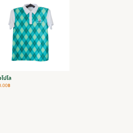
้อโปโล
0.00
฿