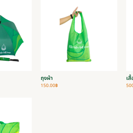
ถุงผ้า
เสื
150.00
฿
50