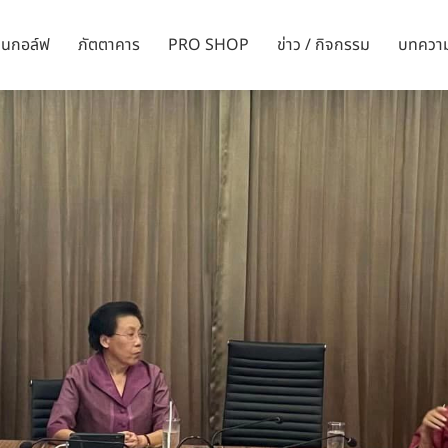
ล่นกอล์ฟ
ภัตตาคาร
PRO SHOP
ข่าว / กิจกรรม
บทควา