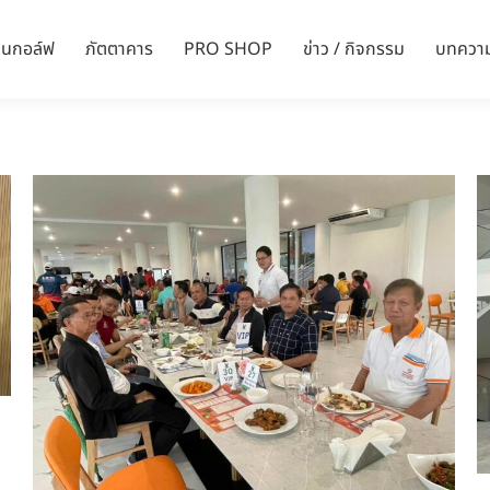
ล่นกอล์ฟ
ภัตตาคาร
PRO SHOP
ข่าว / กิจกรรม
บทควา